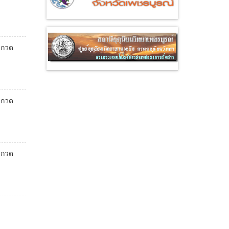
ะกวด
ะกวด
ะกวด