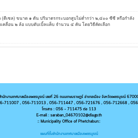
(ดีเซล) ขนาด ๑ ตัน ปริมาตรกระบอกสูบไม่ต่ำกว่า ๒,๔๐๐ ซีซี หรือกำลัง
ับเคลื่อน ๒ ล้อ แบบดับเบิ้ลแค็บ จำนวน ๔ คัน โดยวิธีคัดเลือก
สำนักงานเทศบาลเมืองเพชรบูรณ์ เลขที่ 26 ถนนเกษมราษฎร์ อำเภอเมือง จังหวัดเพชรบูรณ์ 6700
 056-711007 , 056-711013 ,
056-
711447 ,
056-
721676 ,
056-
712668 ,
056
โทรสาร : 056 - 711475 ต่อ 113
E-mail : saraban_04670102@dla.go.th
:: Municipality Office of Phetchabun::
แผนที่ตั้งสำนักงานเทศบาลเมืองเพชรบูรณ์