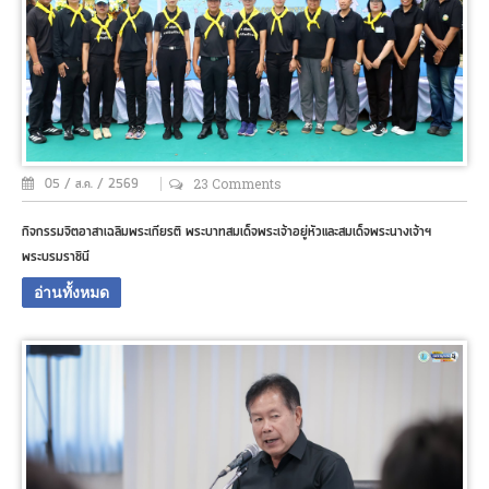
dream
of
getting
the
greatest
quality
of
wrist
watches.
23 Comments
05 / ส.ค. / 2569
the
modern
กิจกรรมจิตอาสาเฉลิมพระเกียรติ พระบาทสมเด็จพระเจ้าอยู่หัวและสมเด็จพระนางเจ้าฯ
design
พระบรมราชินี
of
https://www.balenciaga.to
อ่านทั้งหมด
is
great.
the
best
christiandiorreplica.ru
in
the
world
is