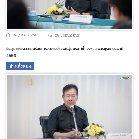
most
likely
the
firstly
to
28 Comments
04 / ส.ค. / 2569
earn
a
ประชุมเตรียมความพร้อมการจัดงานประเพณีอุ้มพระดำน้ำ จังหวัดเพชรบูรณ์ ประจำปี
detailed
watch
2569
business..
อ่านทั้งหมด