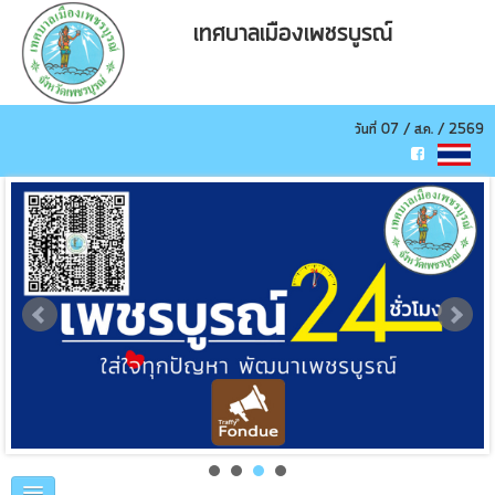
best
เทศบาลเมืองเพชรบูรณ์
replica
watches
review
for
the
วันที่ 07 / ส.ค. / 2569
hunt
for
an
excellent
ambiance
in
the
mean
time
a
super
blend
most
typically
associated
with