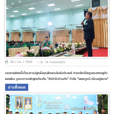
perfectwatches
usa
launches
a
variety
of
skilled,
tectonic
and
unique
high-
quality
14 Comments
06 / ส.ค. / 2569
watches.
graceful
บรรยายพิเศษในโครงการปลูกฝังคุณลักษณะอันพึงประสงค์ ตามหลักปรัชญาของเศรษฐกิจ
www.replicasrelojes.to
พอเพียง บูรณาการหลักสูตรท้องถิ่น "สำนึกรักบ้านเกิด" หัวข้อ "เพชรบูรณ์ เมืองอยู่สบาย"
hot
sale.
อ่านทั้งหมด
luxury
youngsexdoll.com
has
achieved
the