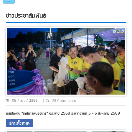
genius
creative
หน้าแรก
audacious
ข่าวประชาสัมพันธ์
development.
แนะนำเทศบาล
cheap
replica
rolex
คณะผู้บริหาร
here.
swiss
แผนการดำเนินงาน
fake
patek
ข่าวประชาสัมพันธ์
philippe
became
หน่วยงานภายใน
a
market
ภาพกิจกรรม
share
of
a
25 Comments
06 / ส.ค. / 2569
อื่นๆ
of
a
พิธีเปิดงาน "เทศกาลหนองนารี" ประจำปี 2569 ระหว่างวันที่ 5 - 6 สิงหาคม 2569
developer
อ่านทั้งหมด
swiss
watches.