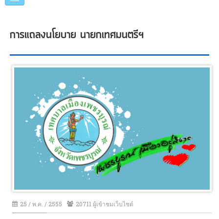
หน้าแรก
การแถลงนโยบาย นายกเทศมนตรีฯ
แนะนำเทศบาล
คณะผู้บริหาร
แผนการดำเนินงาน
ข่าวประชาสัมพันธ์
หน่วยงานภายใน
ภาพกิจกรรม
อื่นๆ
25 / พ.ค. / 2555
20711 ผู้เข้าชมเว็บไซต์