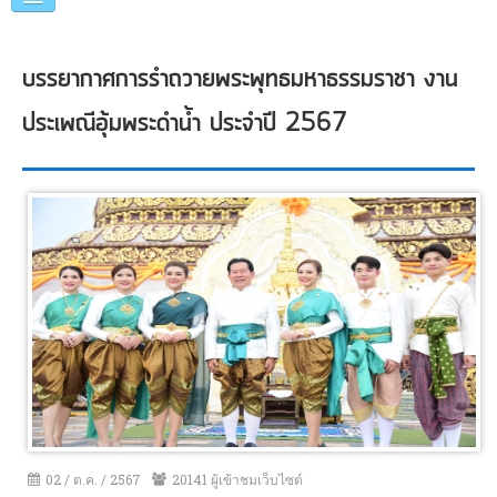
หน้าแรก
บรรยากาศการรำถวายพระพุทธมหาธรรมราชา งาน
แนะนำเทศบาล
ประเพณีอุ้มพระดำน้ำ ประจำปี 2567
คณะผู้บริหาร
แผนการดำเนินงาน
ข่าวประชาสัมพันธ์
หน่วยงานภายใน
ภาพกิจกรรม
อื่นๆ
02 / ต.ค. / 2567
20141 ผู้เข้าชมเว็บไซต์