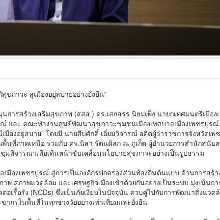
ุขภาวะ สู่เมืองอยู่สบายอย่างยั่งยืน"
นุนการสร้างเสริมสุขภาพ (สสส.) ดร.เสกสรร นิยมเพ็ง นายกเทศมนตรีเมือง
ูรณ์ และ คณะทำงานศูนย์พัฒนาสุขภาวะชุมชนเมืองเทศบาลเมืองเพชรบูรณ์
มืองอยู่สบาย" โดยมี นายสืบศักดิ์ เอี่ยมวิจารณ์ อดีตผู้ว่าราชการจังหวัดเพ
ี่ภาคเหนือ ร่วมกับ ดร.นิสา รัตนดิลก ณ ภูเก็ต ผู้อำนวยการสำนักสนับส
ชุมพิจารณาเพื่อเดินหน้าขับเคลื่อนนโยบายสุขภาวะอย่างเป็นรูปธรรม
มืองเพชรบูรณ์ สู่การเป็นองค์กรปกครองส่วนท้องถิ่นต้นแบบ ด้านการสร้างเ
ขภาพ สภาพแวดล้อม และเศรษฐกิจเมืองเข้าด้วยกันอย่างเป็นระบบ มุ่งเน้นกา
เรื้อรัง (NCDs) ซึ่งเป็นภัยเงียบในปัจจุบัน ควบคู่ไปกับการพัฒนาสิ่งแวดล้อม
รในพื้นที่ในทุกช่วงวัยอย่างเท่าเทียมและยั่งยืน