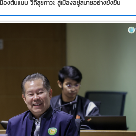
องต้นแบบ วิถีสุขภาวะ สู่เมืองอยู่สบายอย่างยั่งยืน