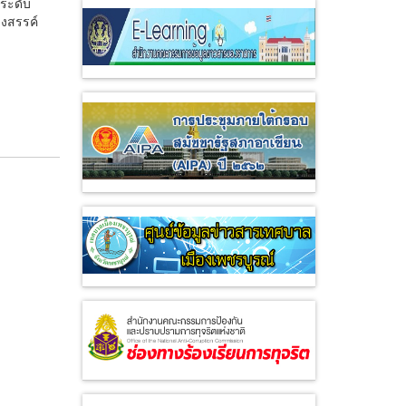
ระดับ
างสรรค์