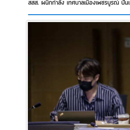
สสส. ผนึกกำลัง เทศบาลเมืองเพชรบูรณ์ ปั้นเมื