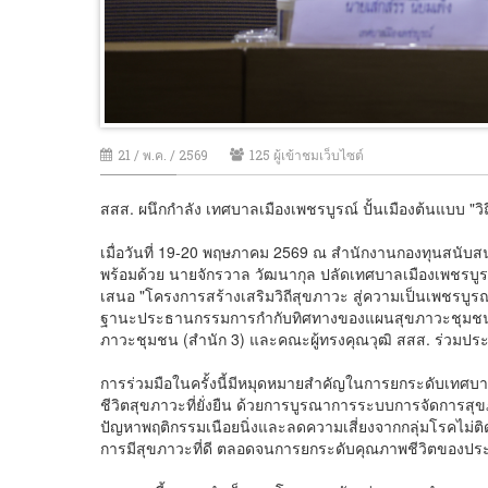
21 / พ.ค. / 2569
125 ผู้เข้าชมเว็บไซต์
สสส. ผนึกกำลัง เทศบาลเมืองเพชรบูรณ์ ปั้นเมืองต้นแบบ "วิถีส
เมื่อวันที่ 19-20 พฤษภาคม 2569 ณ สำนักงานกองทุนสนับส
พร้อมด้วย นายจักรวาล วัฒนากุล ปลัดเทศบาลเมืองเพชรบ
เสนอ "โครงการสร้างเสริมวิถีสุขภาวะ สู่ความเป็นเพชรบูรณ์เ
ฐานะประธานกรรมการกำกับทิศทางของแผนสุขภาวะชุมชนพื้นท
ภาวะชุมชน (สำนัก 3) และคณะผู้ทรงคุณวุฒิ สสส. ร่วมประ
การร่วมมือในครั้งนี้มีหมุดหมายสำคัญในการยกระดับเทศบาลเ
ชีวิตสุขภาวะที่ยั่งยืน ด้วยการบูรณาการระบบการจัดการสุ
ปัญหาพฤติกรรมเนือยนิ่งและลดความเสี่ยงจากกลุ่มโรคไม่ติดต่อ
การมีสุขภาวะที่ดี ตลอดจนการยกระดับคุณภาพชีวิตของประชาก